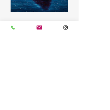
new's und
aktuelles
zu den new's